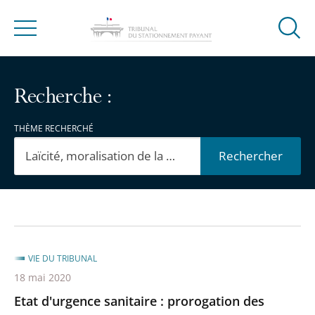
Ouvrir
Menu
la
modal
de
Recherche :
reche
THÈME RECHERCHÉ
Rechercher
Passer
Passer
les
les
filtres
filtres
VIE DU TRIBUNAL
pour
pour
18 mai 2020
arriver
arriver
Etat d'urgence sanitaire : prorogation des