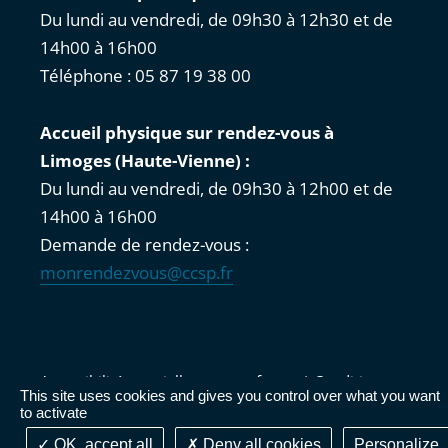
Du lundi au vendredi, de 09h30 à 12h30 et de
14h00 à 16h00
Téléphone : 05 87 19 38 00
Accueil physique sur rendez-vous à
Limoges (Haute-Vienne) :
Du lundi au vendredi, de 09h30 à 12h00 et de
14h00 à 16h00
Demande de rendez-vous :
monrendezvous@ccsp.fr
Accessibilité : partiellement conforme
|
Conditions
This site uses cookies and gives you control over what you want
générales d'utilisation
|
Mentions légales
|
Cookies
|
to activate
Délégation de signature et de désignation du TSP
OK, accept all
Deny all cookies
Personalize